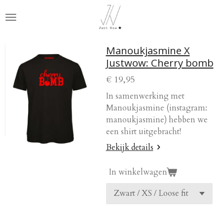
Ga
direct
naar
de
Manoukjasmine X
hoofdinhoud
Justwow: Cherry bomb
€ 19,95
In samenwerking met
Manoukjasmine (instagram:
manoukjasmine) hebben we
een shirt uitgebracht!
Bekijk details
In winkelwagen