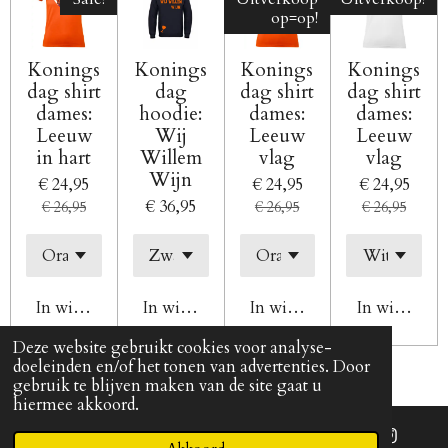
op=op!
Konings
Konings
Konings
Konings
dag shirt
dag
dag shirt
dag shirt
dames:
hoodie:
dames:
dames:
Leeuw
Wij
Leeuw
Leeuw
in hart
Willem
vlag
vlag
Wijn
€ 24,95
€ 24,95
€ 24,95
€ 36,95
€ 26,95
€ 26,95
€ 26,95
In winkelwagen
In winkelwagen
In winkelwagen
In winkelw
Deze website gebruikt cookies voor analyse-
doeleinden en/of het tonen van advertenties. Door
© 2016 - 2026 Justwow.nl
gebruik te blijven maken van de site gaat u
hiermee akkoord.