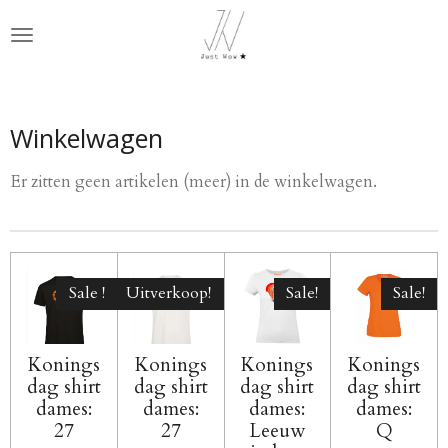
Ga
direct
naar
de
hoofdinhoud
Winkelwagen
Er zitten geen artikelen (meer) in de winkelwagen.
Sale !
Uitverkoop!
Sale!
Sale!
Konings
Konings
Konings
Konings
dag shirt
dag shirt
dag shirt
dag shirt
dames:
dames:
dames:
dames:
27
27
Leeuw
Q