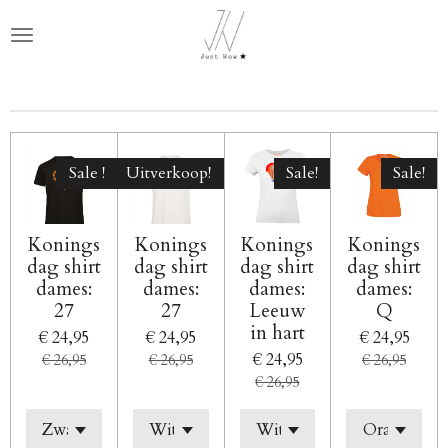
Ga
direct
naar
de
hoofdinhoud
Sale !
Uitverkoop!
Sale!
Sale!
Konings
Konings
Konings
Konings
dag shirt
dag shirt
dag shirt
dag shirt
dames:
dames:
dames:
dames:
27
27
Leeuw
Q
in hart
€ 24,95
€ 24,95
€ 24,95
€ 24,95
€ 26,95
€ 26,95
€ 26,95
€ 26,95