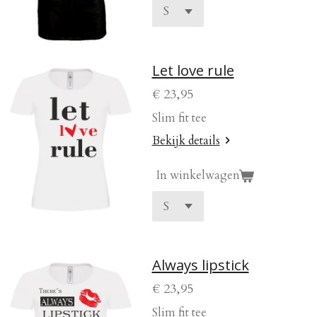
Let love rule
€ 23,95
Slim fit tee
Bekijk details
In winkelwagen
Always lipstick
€ 23,95
Slim fit tee