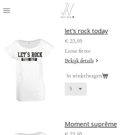
Ga
direct
naar
de
let's rock today
hoofdinhoud
€ 23,95
Loose fit tee
Bekijk details
In winkelwagen
Moment suprême
€ 23,95