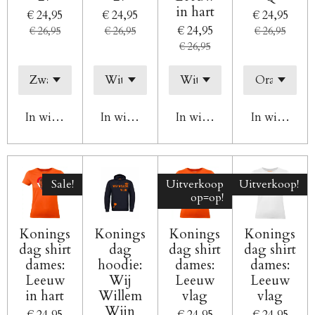
in hart
€ 24,95
€ 24,95
€ 24,95
€ 24,95
€ 26,95
€ 26,95
€ 26,95
€ 26,95
In winkelwagen
In winkelwagen
In winkelwagen
In winkelw
Sale!
Uitverkoop
Uitverkoop!
op=op!
Konings
Konings
Konings
Konings
dag shirt
dag
dag shirt
dag shirt
dames:
hoodie:
dames:
dames:
Leeuw
Wij
Leeuw
Leeuw
in hart
Willem
vlag
vlag
Wijn