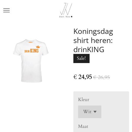
Ga
direct
naar
de
Koningsdag
hoofdinhoud
shirt heren:
drinKING
Sale!
€ 24,95
€ 26,95
Kleur
Maat