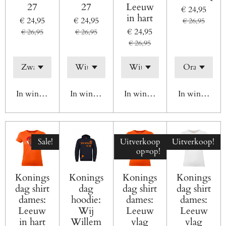
27
27
Leeuw
€ 24,95
in hart
€ 24,95
€ 24,95
€ 26,95
€ 24,95
€ 26,95
€ 26,95
€ 26,95
In winkelwagen
In winkelwagen
In winkelwagen
In winkelwag
Sale!
Uitverkoop
Uitverkoop!
op=op!
Konings
Konings
Konings
Konings
dag shirt
dag
dag shirt
dag shirt
dames:
hoodie:
dames:
dames:
Leeuw
Wij
Leeuw
Leeuw
in hart
Willem
vlag
vlag