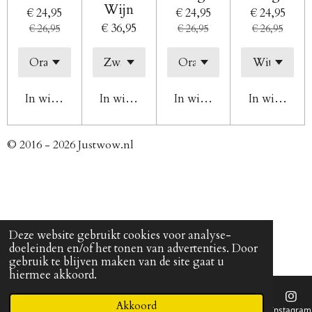
Wijn
€ 24,95
€ 24,95
€ 24,95
€ 36,95
€ 26,95
€ 26,95
€ 26,95
In winkelwagen
In winkelwagen
In winkelwagen
In winkelw
© 2016 - 2026 Justwow.nl
Deze website gebruikt cookies voor analyse-
doeleinden en/of het tonen van advertenties. Door
gebruik te blijven maken van de site gaat u
hiermee akkoord.
Akkoord
E-mailadres
Telefoonnummer
Kaart
Instagram