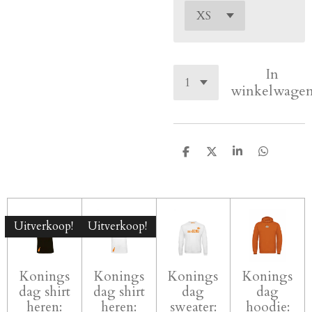
In
winkelwage
D
D
S
D
e
e
h
e
l
e
a
l
e
l
r
e
n
e
n
Uitverkoop!
Uitverkoop!
Konings
Konings
Konings
Konings
dag shirt
dag shirt
dag
dag
heren:
heren:
sweater:
hoodie: