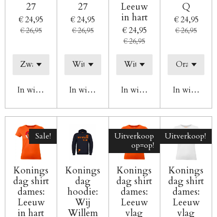
27
27
Leeuw
Q
in hart
€ 24,95
€ 24,95
€ 24,95
€ 24,95
€ 26,95
€ 26,95
€ 26,95
€ 26,95
In winkelwagen
In winkelwagen
In winkelwagen
In winkelw
Sale!
Uitverkoop
Uitverkoop!
op=op!
Konings
Konings
Konings
Konings
dag shirt
dag
dag shirt
dag shirt
dames:
hoodie:
dames:
dames:
Leeuw
Wij
Leeuw
Leeuw
in hart
Willem
vlag
vlag