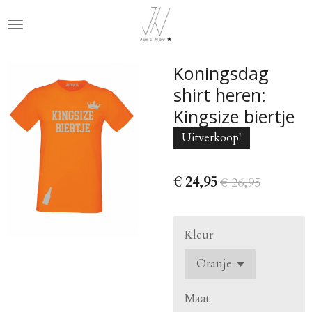
Ga
direct
naar
de
Koningsdag
hoofdinhoud
shirt heren:
Kingsize biertje
Uitverkoop!
€ 24,95
€ 26,95
Kleur
Maat