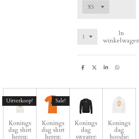
In
winkelwage
D
D
S
D
e
e
h
e
l
e
a
l
e
l
r
e
n
e
n
Uitverkoop!
Sale!
Konings
Konings
Konings
Konings
dag shirt
dag shirt
dag
dag
heren:
heren:
sweater:
hoodie: