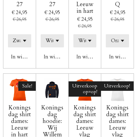
27
27
Leeuw
Q
in hart
€ 24,95
€ 24,95
€ 24,95
€ 24,95
€ 26,95
€ 26,95
€ 26,95
€ 26,95
In winkelwagen
In winkelwagen
In winkelwagen
In winkelw
Sale!
Uitverkoop
Uitverkoop!
op=op!
Konings
Konings
Konings
Konings
dag shirt
dag
dag shirt
dag shirt
dames:
hoodie:
dames:
dames:
Leeuw
Wij
Leeuw
Leeuw
in hart
Willem
vlag
vlag