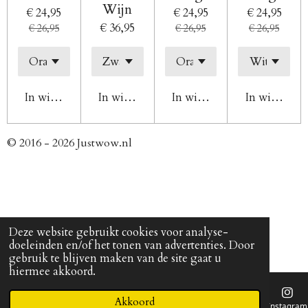
Wijn
€ 24,95
€ 24,95
€ 24,95
€ 36,95
€ 26,95
€ 26,95
€ 26,95
In winkelwagen
In winkelwagen
In winkelwagen
In winkelw
© 2016 - 2026 Justwow.nl
Deze website gebruikt cookies voor analyse-
doeleinden en/of het tonen van advertenties. Door
gebruik te blijven maken van de site gaat u
hiermee akkoord.
Akkoord
E-mailadres
Telefoonnummer
Kaart
Instagram