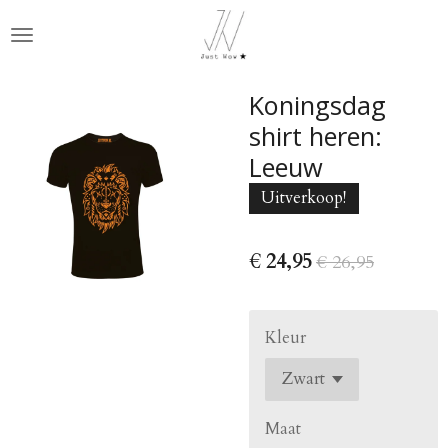
Ga
direct
naar
de
Koningsdag
hoofdinhoud
shirt heren:
Leeuw
Uitverkoop!
€ 24,95
€ 26,95
Kleur
Maat