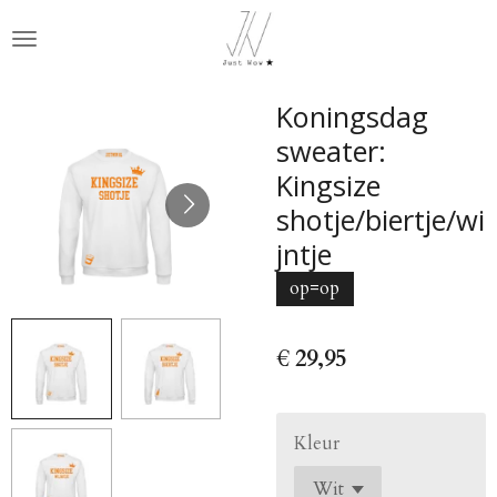
Ga
direct
naar
de
Koningsdag
hoofdinhoud
sweater:
Kingsize
shotje/biertje/wi
jntje
op=op
€ 29,95
Kleur