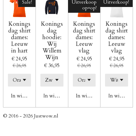
Sale!
Uitverkoop
Uitverkoop!
op=op!
Konings
Konings
Konings
Konings
dag shirt
dag
dag shirt
dag shirt
dames:
hoodie:
dames:
dames:
Leeuw
Wij
Leeuw
Leeuw
in hart
Willem
vlag
vlag
Wijn
€ 24,95
€ 24,95
€ 24,95
€ 36,95
€ 26,95
€ 26,95
€ 26,95
In winkelwagen
In winkelwagen
In winkelwagen
In winkelw
© 2016 - 2026 Justwow.nl