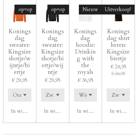
op=op
op=op
Nieuw
Uitverkoop!
Konings
Konings
Konings
Konings
dag
dag
dag
dag shirt
sweater:
sweater:
hoodie:
heren:
Kingsize
Kingsize
Drinkin
Kingsize
shotje/w
shotje/bi
g with
biertje
ijntje/bi
ertje/wij
the
€ 24,95
ertje
ntje
royals
€ 26,95
€ 29,95
€ 29,95
€ 36,95
In winkelwagen
In winkelwagen
In winkelwagen
In winkelw