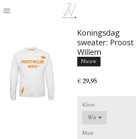
Ga
direct
naar
de
Koningsdag
hoofdinhoud
sweater: Proost
Willem
Nieuw
€ 29,95
Kleur
Maat