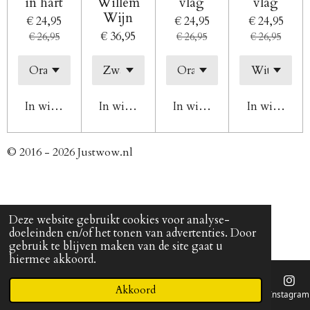
in hart
Willem
vlag
vlag
Wijn
€ 24,95
€ 24,95
€ 24,95
€ 36,95
€ 26,95
€ 26,95
€ 26,95
In winkelwagen
In winkelwagen
In winkelwagen
In winkelw
© 2016 - 2026 Justwow.nl
Deze website gebruikt cookies voor analyse-
doeleinden en/of het tonen van advertenties. Door
gebruik te blijven maken van de site gaat u
hiermee akkoord.
Akkoord
E-mailadres
Telefoonnummer
Kaart
Instagram