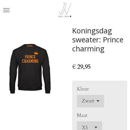
Ga
direct
naar
de
Koningsdag
hoofdinhoud
sweater: Prince
charming
€ 29,95
Kleur
Maat