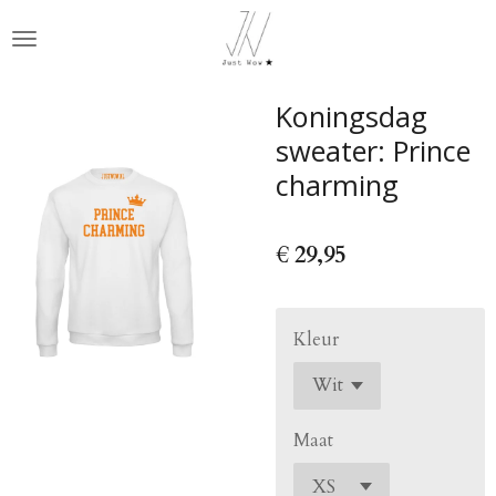
Ga
direct
naar
de
Koningsdag
hoofdinhoud
sweater: Prince
charming
€ 29,95
Kleur
Maat