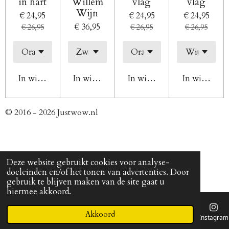
in hart
Willem
vlag
vlag
Wijn
€ 24,95
€ 24,95
€ 24,95
€ 36,95
€ 26,95
€ 26,95
€ 26,95
In winkelwagen
In winkelwagen
In winkelwagen
In winkelw
© 2016 - 2026 Justwow.nl
Deze website gebruikt cookies voor analyse-
doeleinden en/of het tonen van advertenties. Door
gebruik te blijven maken van de site gaat u
hiermee akkoord.
Akkoord
E-mailadres
Telefoonnummer
Kaart
Instagram