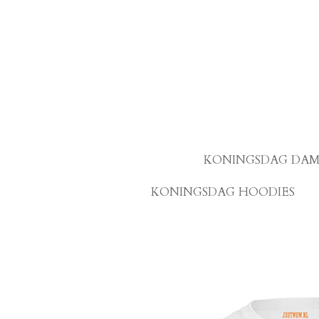
Ga
direct
naar
de
hoofdinhoud
KONINGSDAG DAM
KONINGSDAG HOODIES