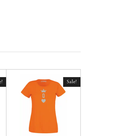
e!
Sale!