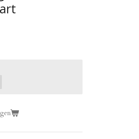
art
agen