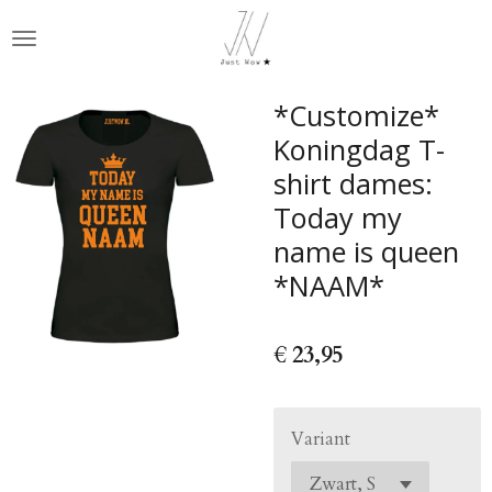
Ga
direct
naar
de
*Customize*
hoofdinhoud
Koningdag T-
shirt dames:
Today my
name is queen
*NAAM*
€ 23,95
Variant