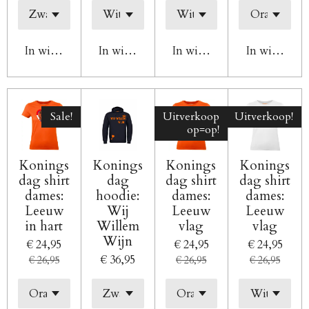
In winkelwagen
In winkelwagen
In winkelwagen
In winkelw
Sale!
Uitverkoop
Uitverkoop!
op=op!
Konings
Konings
Konings
Konings
dag shirt
dag
dag shirt
dag shirt
dames:
hoodie:
dames:
dames:
Leeuw
Wij
Leeuw
Leeuw
in hart
Willem
vlag
vlag
Wijn
€ 24,95
€ 24,95
€ 24,95
€ 36,95
€ 26,95
€ 26,95
€ 26,95