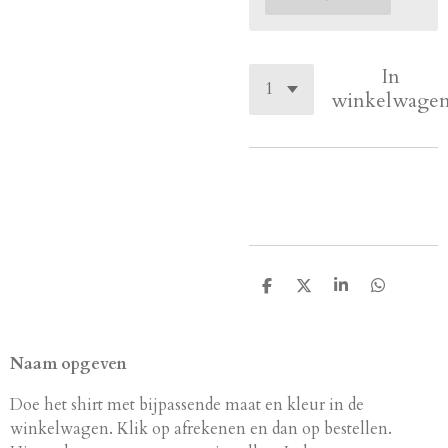
In
winkelwage
D
D
S
D
e
e
h
e
l
e
a
l
e
l
r
e
n
e
n
Naam opgeven
Doe het shirt met bijpassende maat en kleur in de
winkelwagen. Klik op afrekenen en dan op bestellen.