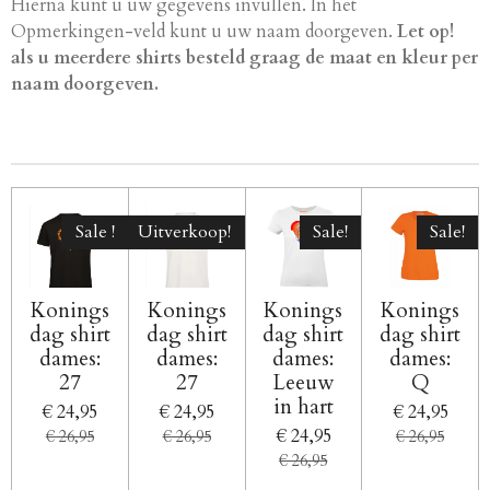
Hierna kunt u uw gegevens invullen. In het
Opmerkingen-veld kunt u uw naam doorgeven.
Let op!
als u meerdere shirts besteld graag de maat en kleur per
naam doorgeven.
Sale !
Uitverkoop!
Sale!
Sale!
Konings
Konings
Konings
Konings
dag shirt
dag shirt
dag shirt
dag shirt
dames:
dames:
dames:
dames:
27
27
Leeuw
Q
in hart
€ 24,95
€ 24,95
€ 24,95
€ 24,95
€ 26,95
€ 26,95
€ 26,95
€ 26,95