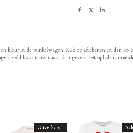
D
D
S
e
e
h
l
e
a
e
l
r
n
e
 en kleur in de winkelwagen. Klik op afrekenen en dan op b
ingen-veld kunt u uw naam doorgeven.
Let op! als u meerd
Uitverkoop!
Sal