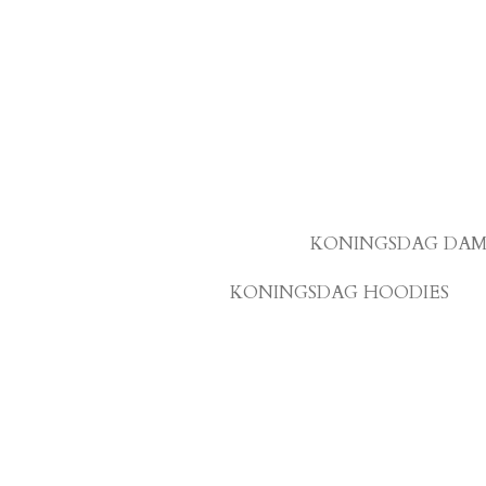
Ga
direct
naar
de
hoofdinhoud
KONINGSDAG DAM
KONINGSDAG HOODIES