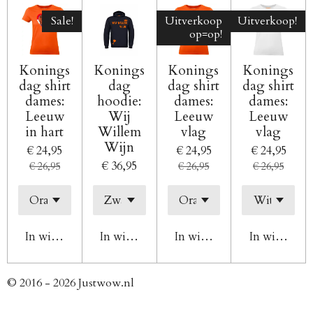
Sale!
Uitverkoop
Uitverkoop!
op=op!
Konings
Konings
Konings
Konings
dag shirt
dag
dag shirt
dag shirt
dames:
hoodie:
dames:
dames:
Leeuw
Wij
Leeuw
Leeuw
in hart
Willem
vlag
vlag
Wijn
€ 24,95
€ 24,95
€ 24,95
€ 36,95
€ 26,95
€ 26,95
€ 26,95
In winkelwagen
In winkelwagen
In winkelwagen
In winkelw
© 2016 - 2026 Justwow.nl