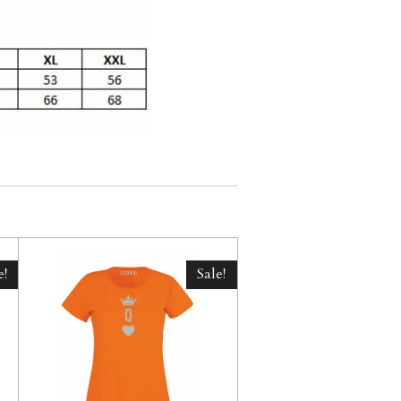
e!
Sale!