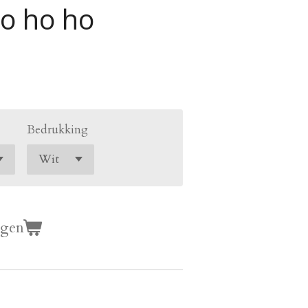
o ho ho
Bedrukking
agen