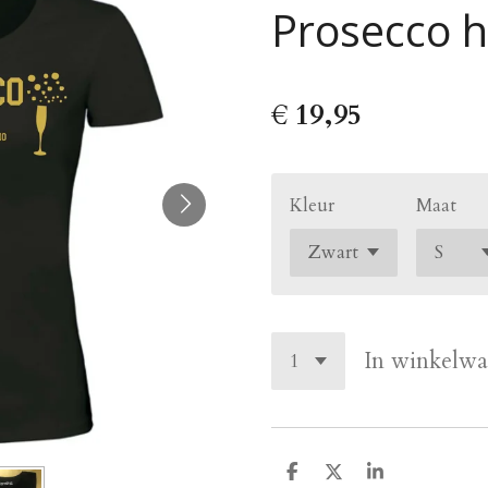
Prosecco h
€ 19,95
Kleur
Maat
In winkelw
D
D
S