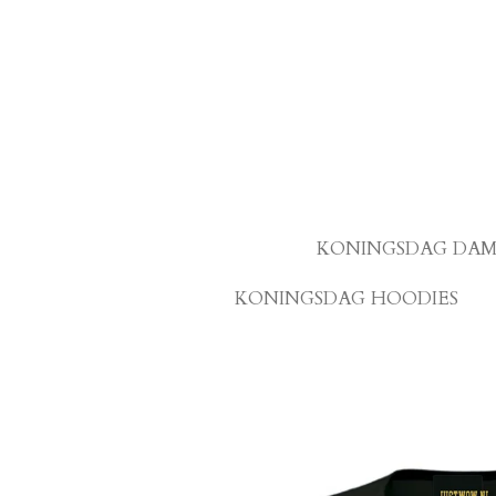
Ga
direct
naar
de
hoofdinhoud
KONINGSDAG DAM
KONINGSDAG HOODIES