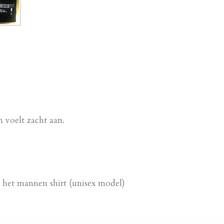
e
e
h
l
e
a
e
l
r
n
e
n voelt zacht aan.
n het mannen shirt (unisex model)