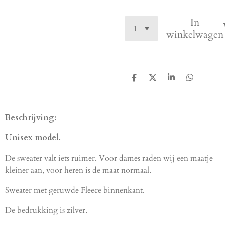
In
winkelwagen
D
D
S
D
e
e
h
e
l
e
a
l
e
l
r
e
n
e
n
Beschrijving:
Unisex model.
De sweater valt iets ruimer. Voor dames raden wij een maatje
kleiner aan, voor heren is de maat normaal.
Sweater met geruwde Fleece binnenkant.
De bedrukking is zilver.