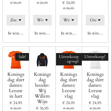
€ 24,95
€ 26,95
€ 26,95
€ 26,95
In winkelwagen
In winkelwagen
In winkelwagen
In winkelwag
Sale!
Uitverkoop
Uitverkoop!
op=op!
Konings
Konings
Konings
Konings
dag shirt
dag
dag shirt
dag shirt
dames:
hoodie:
dames:
dames:
Leeuw
Wij
Leeuw
Leeuw
in hart
Willem
vlag
vlag
Wijn
€ 24,95
€ 24,95
€ 24,95
€ 36,95
€ 26,95
€ 26,95
€ 26,95