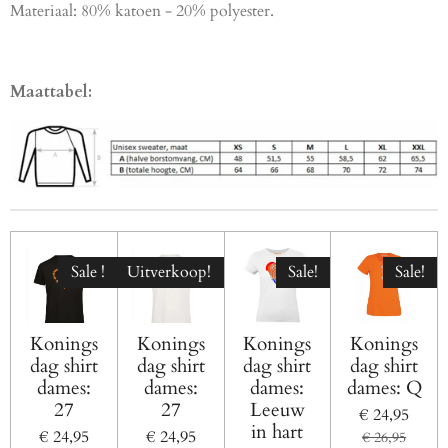
Materiaal: 80% katoen - 20% polyester.
Maattabel:
Sale !
Uitverkoop!
Sale!
Sale!
Konings
Konings
Konings
Konings
dag shirt
dag shirt
dag shirt
dag shirt
dames:
dames:
dames:
dames: Q
27
27
Leeuw
€ 24,95
in hart
€ 24,95
€ 24,95
€ 26,95