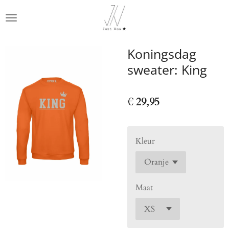
Ga
direct
naar
de
Koningsdag
hoofdinhoud
sweater: King
€ 29,95
Kleur
Maat