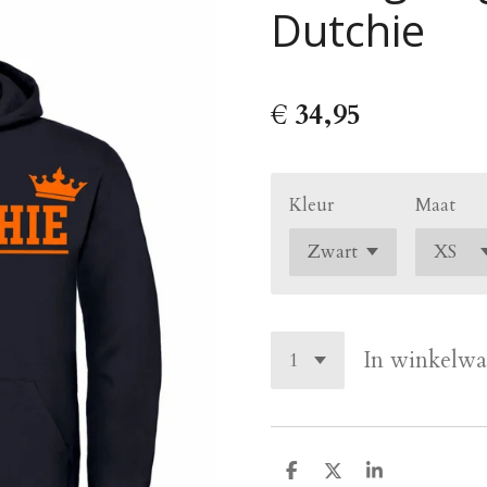
Dutchie
€ 34,95
Kleur
Maat
In winkelw
D
D
S