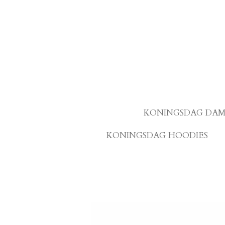
Ga
direct
naar
de
hoofdinhoud
KONINGSDAG DAM
KONINGSDAG HOODIES