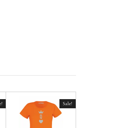
e!
Sale!