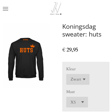
Ga
direct
naar
de
Koningsdag
hoofdinhoud
sweater: huts
€ 29,95
Kleur
Maat