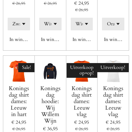
€ 24,95
€ 26,95
€ 26,95
€ 26,95
In winkelwagen
In winkelwagen
In winkelwagen
In winkelwag
Sale!
Uitverkoop
Uitverkoop!
op=op!
Konings
Konings
Konings
Konings
dag shirt
dag
dag shirt
dag shirt
dames:
hoodie:
dames:
dames:
Leeuw
Wij
Leeuw
Leeuw
in hart
Willem
vlag
vlag
Wijn
€ 24,95
€ 24,95
€ 24,95
€ 36,95
€ 26,95
€ 26,95
€ 26,95