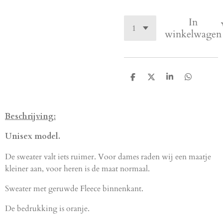
In
winkelwagen
D
D
S
D
e
e
h
e
l
e
a
l
e
l
r
e
n
e
n
Beschrijving:
Unisex model.
De sweater valt iets ruimer. Voor dames raden wij een maatje
kleiner aan, voor heren is de maat normaal.
Sweater met geruwde Fleece binnenkant.
De bedrukking is oranje.