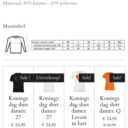
Materiaal: 80% katoen - 20% polyester.
Maattabel:
Sale !
Uitverkoop!
Sale!
Sale!
Konings
Konings
Konings
Konings
dag shirt
dag shirt
dag shirt
dag shirt
dames:
dames:
dames:
dames: Q
27
27
Leeuw
€ 24,95
in hart
€ 24,95
€ 24,95
€ 26,95