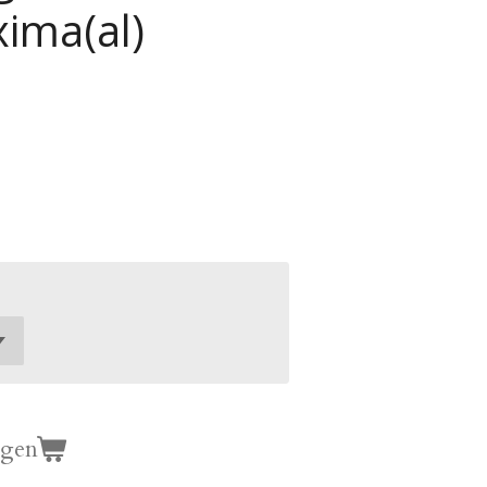
ima(al)
agen