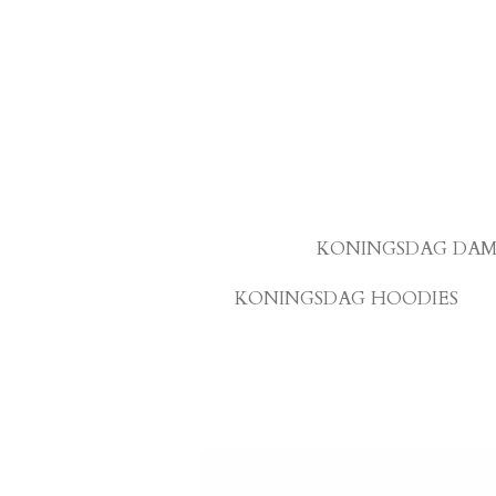
Ga
direct
naar
de
hoofdinhoud
KONINGSDAG DAM
KONINGSDAG HOODIES