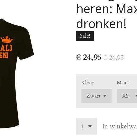
heren: Max
dronken!
Sale!
€ 24,95
€ 26,95
Kleur
Maat
In winkelw