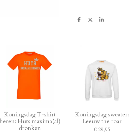
D
D
S
e
e
h
l
e
a
e
l
r
n
e
Koningsdag T-shirt
Koningsdag sweater:
heren: Huts maxima(al)
Leeuw the roar
dronken
€ 29,95