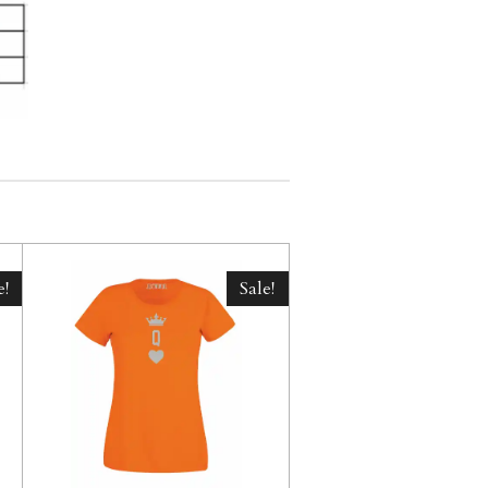
e!
Sale!