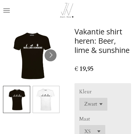
Ga
direct
naar
de
Vakantie shirt
hoofdinhoud
heren: Beer,
lime & sunshine
€ 19,95
Kleur
Maat