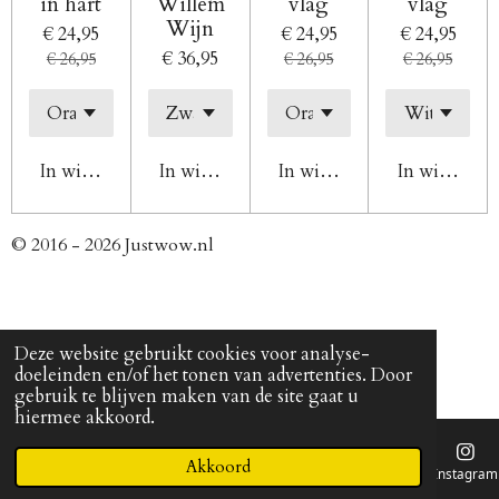
in hart
Willem
vlag
vlag
Wijn
€ 24,95
€ 24,95
€ 24,95
€ 36,95
€ 26,95
€ 26,95
€ 26,95
In winkelwagen
In winkelwagen
In winkelwagen
In winkelw
© 2016 - 2026 Justwow.nl
Deze website gebruikt cookies voor analyse-
doeleinden en/of het tonen van advertenties. Door
gebruik te blijven maken van de site gaat u
hiermee akkoord.
Akkoord
E-mailadres
Telefoonnummer
Kaart
Instagram