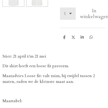
In
winkelwage
D
D
S
D
e
e
h
e
l
e
a
l
e
l
r
e
n
e
n
Stier:
21 april t/m 21 mei
Dit shirt heeft een loose fit pasvorm.
Maatadvies Loose fit: valt ruim, bij twijfel tussen 2
maten, raden we de kleinste maat aan.
Maattabel: