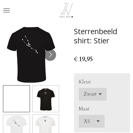
Ga
direct
naar
de
Sterrenbeeld
hoofdinhoud
shirt: Stier
€ 19,95
Kleur
Maat