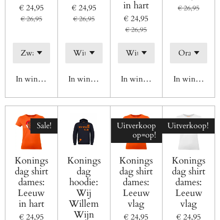
in hart
€ 24,95
€ 24,95
€ 26,95
€ 24,95
€ 26,95
€ 26,95
€ 26,95
In winkelwagen
In winkelwagen
In winkelwagen
In winkelwag
Sale!
Uitverkoop
Uitverkoop!
op=op!
Konings
Konings
Konings
Konings
dag shirt
dag
dag shirt
dag shirt
dames:
hoodie:
dames:
dames:
Leeuw
Wij
Leeuw
Leeuw
in hart
Willem
vlag
vlag
Wijn
€ 24,95
€ 24,95
€ 24,95