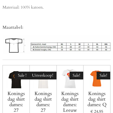
Materiaal: 100% katoen.
Maattabel:
Sale !
Uitverkoop!
Sale!
Sale!
Konings
Konings
Konings
Konings
dag shirt
dag shirt
dag shirt
dag shirt
dames:
dames:
dames:
dames: Q
27
27
Leeuw
€ 24,95