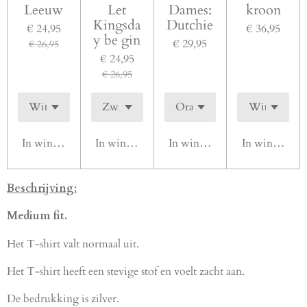
Leeuw
Let
Dames:
kroon
Kingsda
Dutchie
€ 24,95
€ 36,95
y be gin
€ 29,95
€ 26,95
€ 24,95
€ 26,95
In winkelwagen
In winkelwagen
In winkelwagen
In winkelwag
Beschrijving:
Medium fit.
Het T-shirt valt normaal uit.
Het T-shirt heeft een stevige stof en voelt zacht aan.
De bedrukking is zilver.