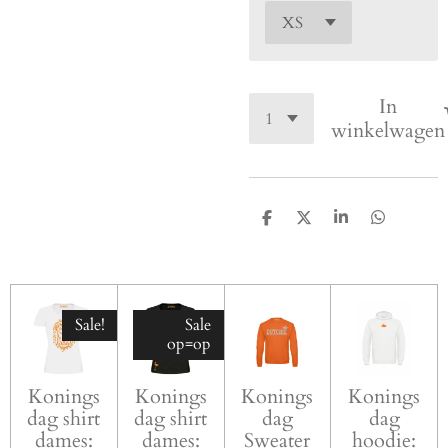
In
winkelwagen
D
D
S
D
e
e
h
e
l
e
a
l
e
l
r
e
n
e
n
Sale!
Sale
op=op
Konings
Konings
Konings
Konings
dag shirt
dag shirt
dag
dag
dames:
dames:
Sweater
hoodie: