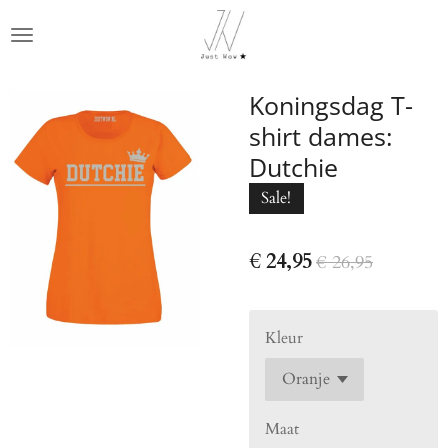
Ga
direct
naar
de
Koningsdag T-
hoofdinhoud
shirt dames:
Dutchie
Sale!
€ 24,95
€ 26,95
Kleur
Maat